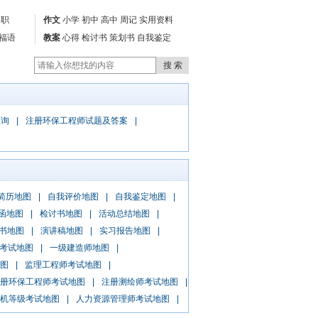
述职
作文
小学
初中
高中
周记
实用资料
福语
教案
心得
检讨书
策划书
自我鉴定
查询
|
注册环保工程师试题及答案
|
简历地图
|
自我评价地图
|
自我鉴定地图
|
函地图
|
检讨书地图
|
活动总结地图
|
书地图
|
演讲稿地图
|
实习报告地图
|
考试地图
|
一级建造师地图
|
图
|
监理工程师考试地图
|
册环保工程师考试地图
|
注册测绘师考试地图
|
机等级考试地图
|
人力资源管理师考试地图
|