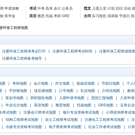
用
申请攻略
考试
中考
高考
会计
公务员
范文
入团
入党
计划
总结
活动
校
奖学金
英语
雅思
托福
考研
GRE
合同
实习报告
演讲稿
节假日
祝
册环保工程师地图
注册环保工程师准考证打印
|
注册环保工程师考试时间
|
注册环保工程师成绩
注册环保工程师备考辅导
|
地图
|
考研地图
|
会计地图
|
作文地图
|
祝福语地图
|
节假日地图
|
个人
图
|
手抄报地图
|
读后感地图
|
口号地图
|
礼仪地图
|
介绍信地图
|
邀请
|
策划书地图
|
辞职报告地图
|
入团申请书地图
|
思想汇报地图
|
入党申请
|
毕业论文地图
|
英语地图
|
雅思地图
|
托福地图
|
GRE地图
|
证券从业
法考试地图
|
注册会计师考试地图
|
银行专业资格考试地图
|
心理咨询师考试地
|
结构工程师考试地图
|
岩土工程师考试地图
|
注册化工工程师考试地图
|
注
|
出版专业资格考试地图
|
电子商务师考试地图
|
社会工作者考试地图
|
计算