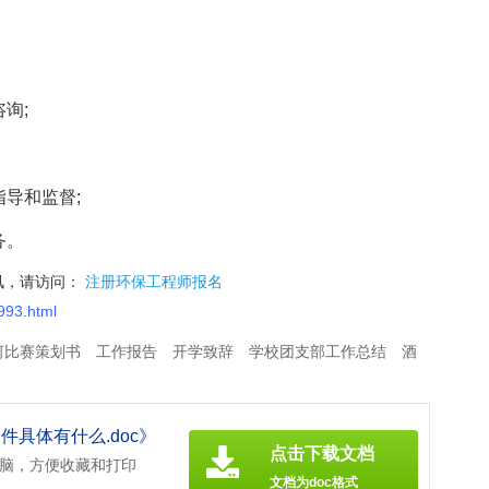
询;
导和监督;
务。
讯，请访问：
注册环保工程师报名
993.html
河比赛策划书
工作报告
开学致辞
学校团支部工作总结
酒
工会积极分子主要事迹
端午节放假安排
具体有什么.doc》
点击下载文档
电脑，方便收藏和打印
文档为doc格式