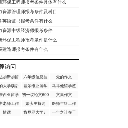
册环保工程师报考条件具体有什么
力资源管理师报考条件及科目
务英语证书报考条件有什么
力资源中级经济师报考条件
册环保工程师报考条件是什么
级建造师报考条件有什么
荐访问
达加斯加留
六年级信息技
党的作文
学一年费用
术教案
的大学读后
塞尔维亚留学
马耳他留学签
感
签证照片要求
证中心
来西亚留学
初一议论文600
文集作文
福成绩要求
字
中老师工作
婚庆主持词
医师年终工作
总结
总结
情话
肯尼亚大学计
一年之计在于
算机专业申请
春作文
条件