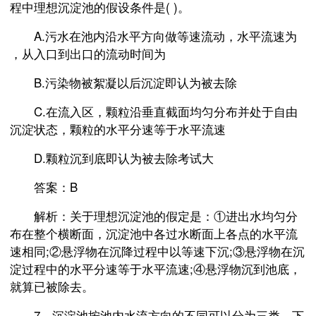
程中理想沉淀池的假设条件是( )。
A.污水在池内沿水平方向做等速流动，水平流速为
，从入口到出口的流动时间为
B.污染物被絮凝以后沉淀即认为被去除
C.在流入区，颗粒沿垂直截面均匀分布并处于自由
沉淀状态，颗粒的水平分速等于水平流速
D.颗粒沉到底即认为被去除考试大
答案：B
解析：关于理想沉淀池的假定是：①进出水均匀分
布在整个横断面，沉淀池中各过水断面上各点的水平流
速相同;②悬浮物在沉降过程中以等速下沉;③悬浮物在沉
淀过程中的水平分速等于水平流速;④悬浮物沉到池底，
就算已被除去。
7、沉淀池按池内水流方向的不同可以分为三类，下